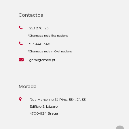
Contactos
253 270 123
*Chamada rede fixa nacional
913 440 340
*Chamada rede móvel nacional
geral@cmcb.pt
Morada
Rua Marcelino Sá Pires, 554, 2º, S3
Edifício S. Lázaro
4700-924 Braga