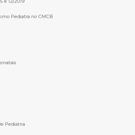
5 e 12/2019
omo Pediatra no CMCB
onatais
 Pediatria